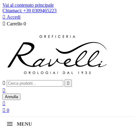
Vai al contenuto principale
Chiamaci: +39 0309465223

Accedi

Carrello
0



Annulla


0
MENU