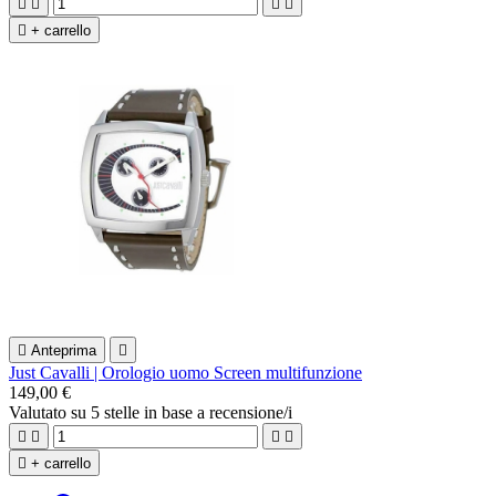





+ carrello

Anteprima

Just Cavalli | Orologio uomo Screen multifunzione
149,00 €
Valutato
su 5 stelle in base a
recensione/i





+ carrello