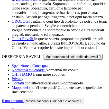
portacandele, centritavola. Sopramobili portafortuna, quadri e
icone sacre. Sopraculla, carillon e lampade per
neonati/bambini. In argento, resina ricoperta, porcellana,
cristallo. Articoli per ogni esigenza, e per ogni fascia prezzo.
OROLOGI
Trattiamo ogni tipo di orologio, da polso, da terra,
da parete, a pendolo. Sveglie economiche e
sveglie/bomboniera da sopramobile in ottone e altri materiali
pregiati, meccaniche ed al quarzo.
Outlet Ravelli
In questo spazio, proponiamo gioielli, articoli
da regalo e molto altro, a prezzi INTROVABILI, appunto da
Outlet! Venite a scoprire le nostre imperdibili occasioni!
OREFICERIA RAVELLI
Mostra/nascondi link oreficeria ravelli

Spedizione e Consegna
Normativa sui cookie
Normativa sui cookie
CHI SIAMO
Learn more about us
Privacy
Contatti
contatti-oreficeria-ravelli-pompiano-bs
Mappa del sito
Vi siete persi? Qui potete trovate quello che
state cercando
Il tuo account
Mostra/nascondi i link del tuo account
