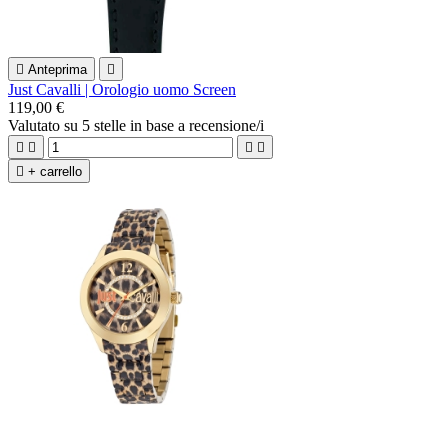

Anteprima

Just Cavalli | Orologio uomo Screen
119,00 €
Valutato
su 5 stelle in base a
recensione/i





+ carrello