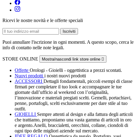
Ricevi le nostre novità e le offerte speciali
Puoi annullare l'iscrizione in ogni momenti. A questo scopo, cerca le
info di contatto nelle note legali.
STORE ONLINE
Mostra/nascondi link store online

Offerte
Orologi - Gioielli - oggettistica a prezzi scontati.
Nuovi prodotti
i nostri nuovi prodotti
ACCESSORI
Dettagli fondamentali, piccoli esempi di classe
firmati per completare il tuo look e accompagnare le tue
giornate dall’ufficio al weekend con l’originalità,
l’innovazione e materiali pregiati scelti. Gemelli, portachiavi,
penne, portafogli, scelti esclusivamente per dare stile al tuo
outfit.
GIOIELLI
Sempre attenti al design e alla fattura degli articoli
che trattiamo, proponiamo una vasta gamma di articoli in oro
e argento.Anelli, braccialetti, orecchini, collane, ciondoli di
ogni tipo delle migliori aziende sul mercato.
IDEE REGALO
Oggettistica da regalo. Portafoto, vasi,