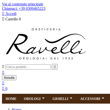
Vai al contenuto principale
Chiamaci: +39 0309465223

Accedi

Carrello
0



Annulla


0
HOME
OROLOGI
GIOIELLI
ACCESSORI
Home