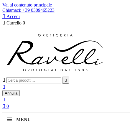
Vai al contenuto principale
Chiamaci: +39 0309465223

Accedi

Carrello
0



Annulla


0
MENU