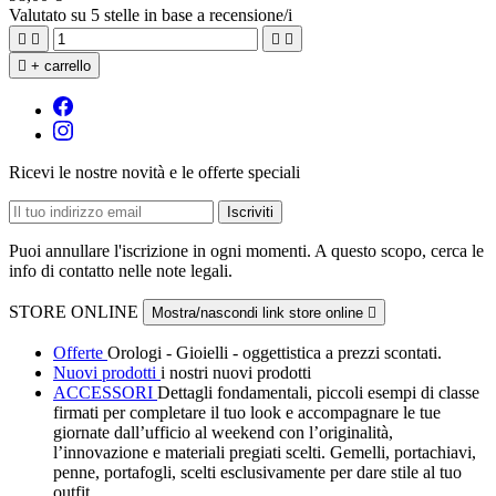
Valutato
su 5 stelle in base a
recensione/i





+ carrello
Ricevi le nostre novità e le offerte speciali
Puoi annullare l'iscrizione in ogni momenti. A questo scopo, cerca le
info di contatto nelle note legali.
STORE ONLINE
Mostra/nascondi link store online

Offerte
Orologi - Gioielli - oggettistica a prezzi scontati.
Nuovi prodotti
i nostri nuovi prodotti
ACCESSORI
Dettagli fondamentali, piccoli esempi di classe
firmati per completare il tuo look e accompagnare le tue
giornate dall’ufficio al weekend con l’originalità,
l’innovazione e materiali pregiati scelti. Gemelli, portachiavi,
penne, portafogli, scelti esclusivamente per dare stile al tuo
outfit.