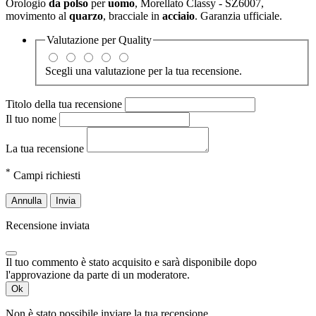
Orologio
da polso
per
uomo
, Morellato Classy - SZ6007,
movimento al
quarzo
, bracciale in
acciaio
. Garanzia ufficiale.
Valutazione per
Quality
Scegli una valutazione per la tua recensione.
Titolo della tua recensione
Il tuo nome
La tua recensione
*
Campi richiesti
Annulla
Invia
Recensione inviata
Il tuo commento è stato acquisito e sarà disponibile dopo
l'approvazione da parte di un moderatore.
Ok
Non è stato possibile inviare la tua recensione