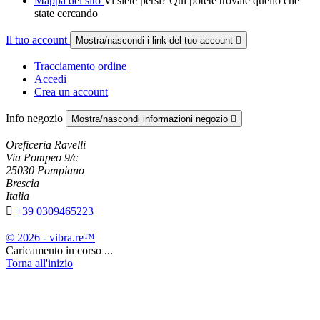
Mappa del sito
Vi siete persi? Qui potete trovate quello che
state cercando
Il tuo account
Mostra/nascondi i link del tuo account

Tracciamento ordine
Accedi
Crea un account
Info negozio
Mostra/nascondi informazioni negozio

Oreficeria Ravelli
Via Pompeo 9/c
25030 Pompiano
Brescia
Italia

+39 0309465223
© 2026 - vibra.re™
Caricamento in corso ...
Torna all'inizio