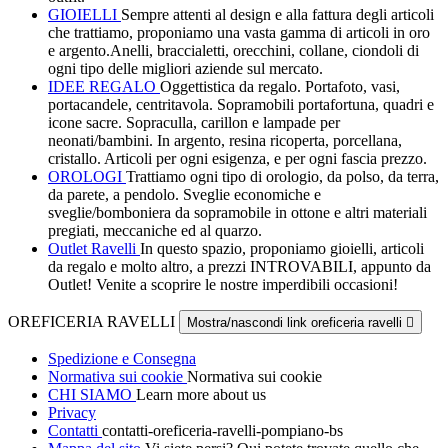
GIOIELLI
Sempre attenti al design e alla fattura degli articoli
che trattiamo, proponiamo una vasta gamma di articoli in oro
e argento.Anelli, braccialetti, orecchini, collane, ciondoli di
ogni tipo delle migliori aziende sul mercato.
IDEE REGALO
Oggettistica da regalo. Portafoto, vasi,
portacandele, centritavola. Sopramobili portafortuna, quadri e
icone sacre. Sopraculla, carillon e lampade per
neonati/bambini. In argento, resina ricoperta, porcellana,
cristallo. Articoli per ogni esigenza, e per ogni fascia prezzo.
OROLOGI
Trattiamo ogni tipo di orologio, da polso, da terra,
da parete, a pendolo. Sveglie economiche e
sveglie/bomboniera da sopramobile in ottone e altri materiali
pregiati, meccaniche ed al quarzo.
Outlet Ravelli
In questo spazio, proponiamo gioielli, articoli
da regalo e molto altro, a prezzi INTROVABILI, appunto da
Outlet! Venite a scoprire le nostre imperdibili occasioni!
OREFICERIA RAVELLI
Mostra/nascondi link oreficeria ravelli

Spedizione e Consegna
Normativa sui cookie
Normativa sui cookie
CHI SIAMO
Learn more about us
Privacy
Contatti
contatti-oreficeria-ravelli-pompiano-bs