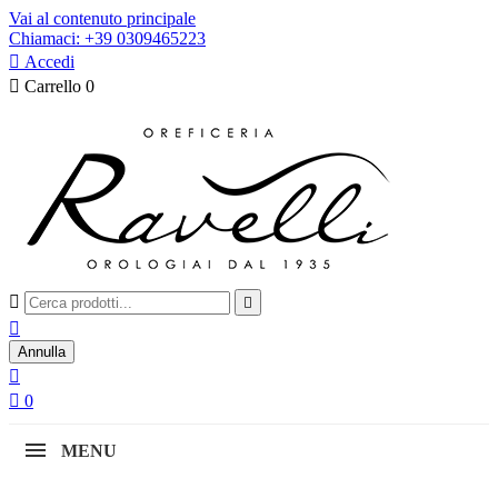
Vai al contenuto principale
Chiamaci: +39 0309465223

Accedi

Carrello
0



Annulla


0
MENU