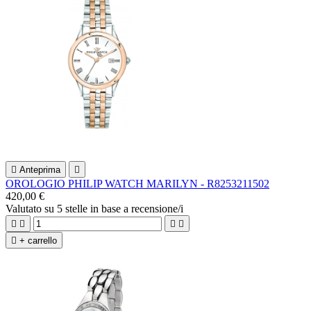

Anteprima

OROLOGIO PHILIP WATCH MARILYN - R8253211502
420,00 €
Valutato
su 5 stelle in base a
recensione/i





+ carrello