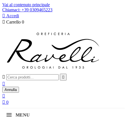
Vai al contenuto principale
Chiamaci: +39 0309465223

Accedi

Carrello
0



Annulla


0
MENU