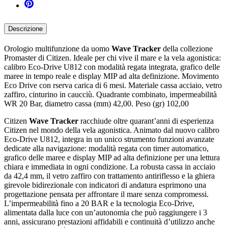
Descrizione
Orologio multifunzione da uomo
Wave Tracker
della collezione
Promaster di Citizen. Ideale per chi vive il mare e la vela agonistica:
calibro Eco-Drive U812 con modalità regata integrata, grafico delle
maree in tempo reale e display MIP ad alta definizione. Movimento
Eco Drive con rserva carica di 6 mesi. Materiale cassa acciaio, vetro
zaffiro, cinturino in caucciù. Quadrante combinato, impermeabilità
WR 20 Bar, diametro cassa (mm) 42,00. Peso (gr) 102,00
Citizen
Wave Tracker
racchiude oltre quarant’anni di esperienza
Citizen nel mondo della vela agonistica. Animato dal nuovo calibro
Eco-Drive U812, integra in un unico strumento funzioni avanzate
dedicate alla navigazione: modalità regata con timer automatico,
grafico delle maree e display MIP ad alta definizione per una lettura
chiara e immediata in ogni condizione. La robusta cassa in acciaio
da 42,4 mm, il vetro zaffiro con trattamento antiriflesso e la ghiera
girevole bidirezionale con indicatori di andatura esprimono una
progettazione pensata per affrontare il mare senza compromessi.
L’impermeabilità fino a 20 BAR e la tecnologia Eco-Drive,
alimentata dalla luce con un’autonomia che può raggiungere i 3
anni, assicurano prestazioni affidabili e continuità d’utilizzo anche