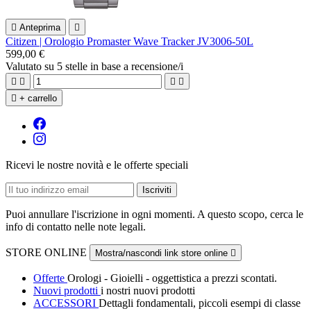

Anteprima

Citizen | Orologio Promaster Wave Tracker JV3006-50L
599,00 €
Valutato
su 5 stelle in base a
recensione/i





+ carrello
Ricevi le nostre novità e le offerte speciali
Puoi annullare l'iscrizione in ogni momenti. A questo scopo, cerca le
info di contatto nelle note legali.
STORE ONLINE
Mostra/nascondi link store online

Offerte
Orologi - Gioielli - oggettistica a prezzi scontati.
Nuovi prodotti
i nostri nuovi prodotti
ACCESSORI
Dettagli fondamentali, piccoli esempi di classe