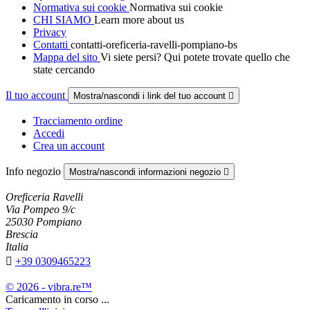
Normativa sui cookie
Normativa sui cookie
CHI SIAMO
Learn more about us
Privacy
Contatti
contatti-oreficeria-ravelli-pompiano-bs
Mappa del sito
Vi siete persi? Qui potete trovate quello che
state cercando
Il tuo account
Mostra/nascondi i link del tuo account

Tracciamento ordine
Accedi
Crea un account
Info negozio
Mostra/nascondi informazioni negozio

Oreficeria Ravelli
Via Pompeo 9/c
25030 Pompiano
Brescia
Italia

+39 0309465223
© 2026 - vibra.re™
Caricamento in corso ...