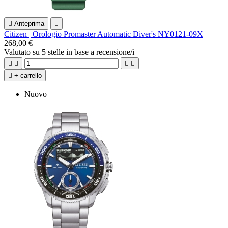

Anteprima

Citizen | Orologio Promaster Automatic Diver's NY0121-09X
268,00 €
Valutato
su 5 stelle in base a
recensione/i





+ carrello
Nuovo