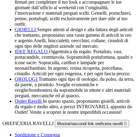
firmati per completare il tuo look e accompagnare le tue
giornate dall’ufficio al weekend con l’originalità,
l’innovazione e materiali pregiati scelti. Gemelli, portachiavi,
penne, portafogli, scelti esclusivamente per dare stile al tuo
outfit.
GIOIELLI
Sempre attenti al design e alla fattura degli articoli
che trattiamo, proponiamo una vasta gamma di articoli in oro
e argento.Anelli, braccialetti, orecchini, collane, ciondoli di
ogni tipo delle migliori aziende sul mercato.
IDEE REGALO
Oggettistica da regalo. Portafoto, vasi,
portacandele, centritavola. Sopramobili portafortuna, quadri e
icone sacre. Sopraculla, carillon e lampade per
neonati/bambini. In argento, resina ricoperta, porcellana,
cristallo. Articoli per ogni esigenza, e per ogni fascia prezzo.
OROLOGI
Trattiamo ogni tipo di orologio, da polso, da terra,
da parete, a pendolo. Sveglie economiche e
sveglie/bomboniera da sopramobile in ottone e altri materiali
pregiati, meccaniche ed al quarzo.
Outlet Ravelli
In questo spazio, proponiamo gioielli, articoli
da regalo e molto altro, a prezzi INTROVABILI, appunto da
Outlet! Venite a scoprire le nostre imperdibili occasioni!
OREFICERIA RAVELLI
Mostra/nascondi link oreficeria ravelli

Spedizione e Consegna