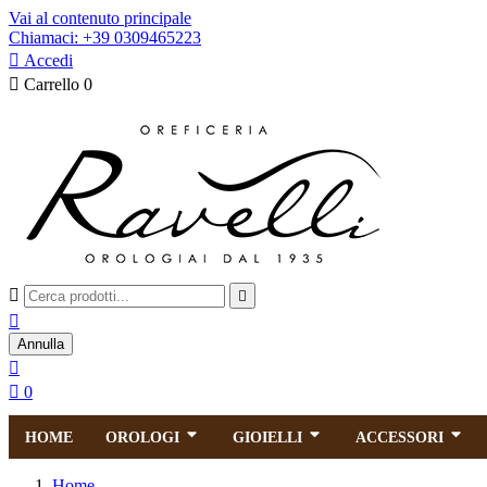
Vai al contenuto principale
Chiamaci: +39 0309465223

Accedi

Carrello
0



Annulla


0
HOME
OROLOGI
GIOIELLI
ACCESSORI
Home