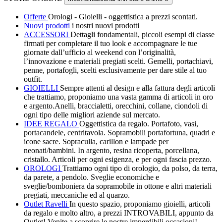
Offerte
Orologi - Gioielli - oggettistica a prezzi scontati.
Nuovi prodotti
i nostri nuovi prodotti
ACCESSORI
Dettagli fondamentali, piccoli esempi di classe
firmati per completare il tuo look e accompagnare le tue
giornate dall’ufficio al weekend con l’originalità,
l’innovazione e materiali pregiati scelti. Gemelli, portachiavi,
penne, portafogli, scelti esclusivamente per dare stile al tuo
outfit.
GIOIELLI
Sempre attenti al design e alla fattura degli articoli
che trattiamo, proponiamo una vasta gamma di articoli in oro
e argento.Anelli, braccialetti, orecchini, collane, ciondoli di
ogni tipo delle migliori aziende sul mercato.
IDEE REGALO
Oggettistica da regalo. Portafoto, vasi,
portacandele, centritavola. Sopramobili portafortuna, quadri e
icone sacre. Sopraculla, carillon e lampade per
neonati/bambini. In argento, resina ricoperta, porcellana,
cristallo. Articoli per ogni esigenza, e per ogni fascia prezzo.
OROLOGI
Trattiamo ogni tipo di orologio, da polso, da terra,
da parete, a pendolo. Sveglie economiche e
sveglie/bomboniera da sopramobile in ottone e altri materiali
pregiati, meccaniche ed al quarzo.
Outlet Ravelli
In questo spazio, proponiamo gioielli, articoli
da regalo e molto altro, a prezzi INTROVABILI, appunto da
Outlet! Venite a scoprire le nostre imperdibili occasioni!