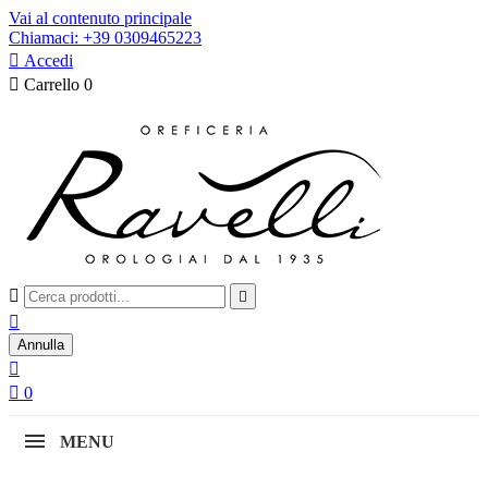
Vai al contenuto principale
Chiamaci: +39 0309465223

Accedi

Carrello
0



Annulla


0
MENU