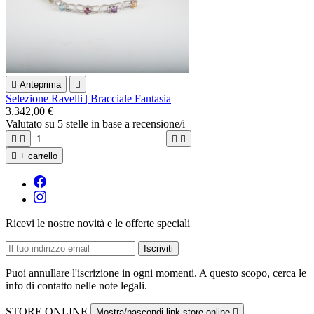

Anteprima

Selezione Ravelli | Bracciale Fantasia
3.342,00 €
Valutato
su 5 stelle in base a
recensione/i





+ carrello
Ricevi le nostre novità e le offerte speciali
Puoi annullare l'iscrizione in ogni momenti. A questo scopo, cerca le
info di contatto nelle note legali.
STORE ONLINE
Mostra/nascondi link store online
