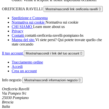
OREFICERIA RAVELLI
Mostra/nascondi link oreficeria ravelli

Spedizione e Consegna
Normativa sui cookie
Normativa sui cookie
CHI SIAMO
Learn more about us
Privacy
Contatti
contatti-oreficeria-ravelli-pompiano-bs
Mappa del sito
Vi siete persi? Qui potete trovate quello che
state cercando
Il tuo account
Mostra/nascondi i link del tuo account

Tracciamento ordine
Accedi
Crea un account
Info negozio
Mostra/nascondi informazioni negozio

Oreficeria Ravelli
Via Pompeo 9/c
25030 Pompiano
Brescia
Italia