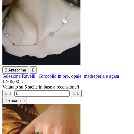

Anteprima

Selezione Ravelli | Girocollo in oro, opale, madreperla e agata
1.506,00 €
Valutato
su 5 stelle in base a
recensione/i





+ carrello