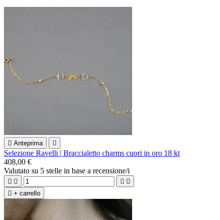

Anteprima

Selezione Ravelli | Braccialetto charms cuori in oro 18 kt
408,00 €
Valutato
su 5 stelle in base a
recensione/i





+ carrello