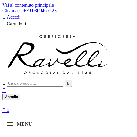
Vai al contenuto principale
Chiamaci: +39 0309465223

Accedi

Carrello
0



Annulla


0
MENU