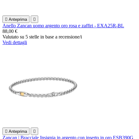

Anteprima

Anello Zancan uomo argento oro rosa e zaffiri - EXA25R-BL
88,00 €
Valutato
su 5 stelle in base a
recensione/i
Vedi dettagli

Anteprima

Zancan | Bracciale Insignia in argento con inserto in oro ESB390G