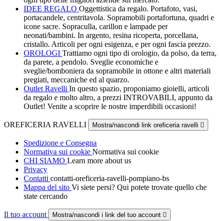
IDEE REGALO
Oggettistica da regalo. Portafoto, vasi,
portacandele, centritavola. Sopramobili portafortuna, quadri e
icone sacre. Sopraculla, carillon e lampade per
neonati/bambini. In argento, resina ricoperta, porcellana,
cristallo. Articoli per ogni esigenza, e per ogni fascia prezzo.
OROLOGI
Trattiamo ogni tipo di orologio, da polso, da terra,
da parete, a pendolo. Sveglie economiche e
sveglie/bomboniera da sopramobile in ottone e altri materiali
pregiati, meccaniche ed al quarzo.
Outlet Ravelli
In questo spazio, proponiamo gioielli, articoli
da regalo e molto altro, a prezzi INTROVABILI, appunto da
Outlet! Venite a scoprire le nostre imperdibili occasioni!
OREFICERIA RAVELLI
Mostra/nascondi link oreficeria ravelli

Spedizione e Consegna
Normativa sui cookie
Normativa sui cookie
CHI SIAMO
Learn more about us
Privacy
Contatti
contatti-oreficeria-ravelli-pompiano-bs
Mappa del sito
Vi siete persi? Qui potete trovate quello che
state cercando
Il tuo account
Mostra/nascondi i link del tuo account
