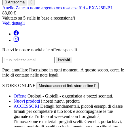

Anteprima

Anello Zancan uomo argento oro rosa e zaffiri - EXA25R-BL
88,00 €
Valutato
su 5 stelle in base a
recensione/i
Vedi dettagli
Ricevi le nostre novità e le offerte speciali
Puoi annullare l'iscrizione in ogni momenti. A questo scopo, cerca le
info di contatto nelle note legali.
STORE ONLINE
Mostra/nascondi link store online

Offerte
Orologi - Gioielli - oggettistica a prezzi scontati.
Nuovi prodotti
i nostri nuovi prodotti
ACCESSORI
Dettagli fondamentali, piccoli esempi di classe
firmati per completare il tuo look e accompagnare le tue
giornate dall’ufficio al weekend con l’originalità,
l’innovazione e materiali pregiati scelti. Gemelli, portachiavi,
penne, portafogli, scelti esclusivamente per dare stile al tuo